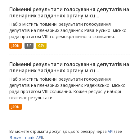
Поіменні результати голосування депутатів на
пленарних засіданнях органу місц...
Набір містить поіменні результати голосування
депутатів на пленарних засіданнях Рава-Руської міської
ради протягом VІII-го демократичного скликання.
JSON
ZIP
CSV
Поіменні результати голосування депутатів на
пленарних засіданнях органу місц...
Набір містить поіменні результати голосування
депутатів на пленарних засіданнях Радехівської міської
ради протягом VIІI скликання. Кожен ресурс у наборі
включає результати...
JSON
Ви можете отримати доступ до цього реєстру через
API
(see
Документація API
).