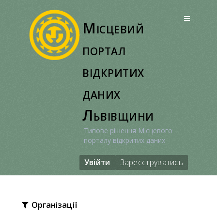
Перейти
до
Місцевий
вмісту
портал
відкритих
даних
Львівщини
Типове рішення Місцевого
порталу відкритих даних
Увійти
Зареєструватись
Організації