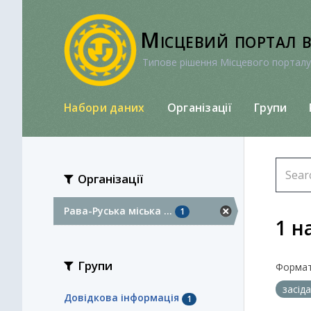
Перейти
до
Місцевий портал 
вмісту
Типове рішення Місцевого порталу
Набори даних
Організації
Групи
Організації
Рава-Руська міська ...
1
1 н
Групи
Формат
засід
Довідкова інформація
1