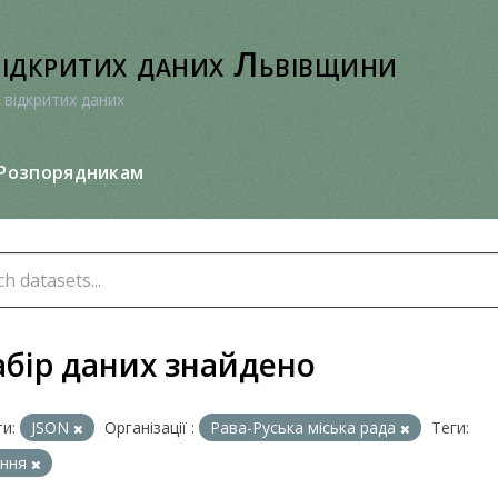
відкритих даних Львівщини
 відкритих даних
Розпорядникам
абір даних знайдено
и:
JSON
Організації :
Рава-Руська міська рада
Теги:
ання