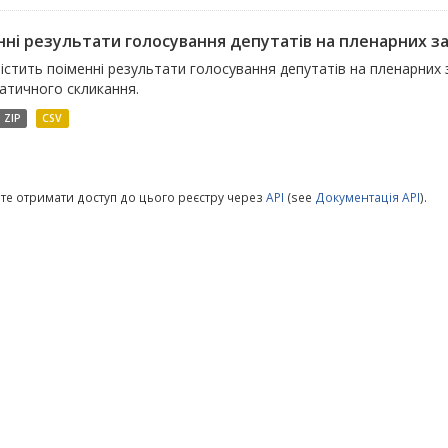
ні результати голосування депутатів на пленарних зас
істить поіменні результати голосування депутатів на пленарних з
атичного скликання.
ZIP
CSV
те отримати доступ до цього реєстру через
API
(see
Документація API
).