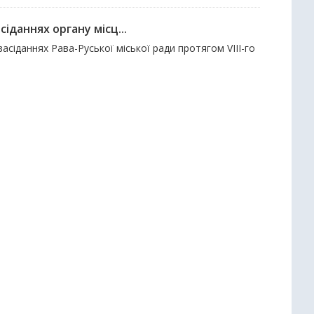
іданнях органу місц...
асіданнях Рава-Руської міської ради протягом VІII-го