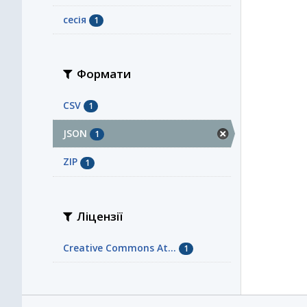
сесія
1
Формати
CSV
1
JSON
1
ZIP
1
Ліцензії
Creative Commons At...
1