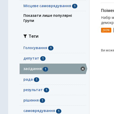
Місцеве самоврядування
1
Поімен
Показати лише популярні
Набір м
Групи
демокр
JSON
Теги
Голосування
1
Ви може
депутат
1
засідання
1
рада
1
результат
1
рішення
1
самоврядування
1