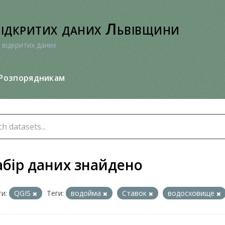
відкритих даних Львівщини
 відкритих даних
Розпорядникам
абір даних знайдено
и:
QGIS
Теги:
водойма
Ставок
водосховище