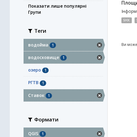
Площи
Показати лише популярні
Інформа
Групи
SHX
Теги
водойма
Ви може
1
водосховище
1
озеро
1
РГТВ
1
Ставок
1
Формати
QGIS
1