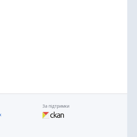
За підтримки
х