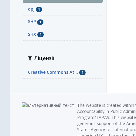
qpj
1
SHP
1
SHX
1
Ліцензії
Creative Commons At...
1
The website is created within
Accountability in Public Admin
Program/TAPAS. This website 
generous support of the Amer
States Agency for Internatio
alongside UK aid from the U