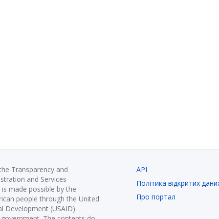
 the Transparency and
API
istration and Services
Політика відкритих дани
is made possible by the
Про портал
ican people through the United
nal Development (USAID)
K government. The contents do