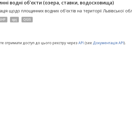
нні водні об'єкти (озера, ставки, водосховища)
ція щодо площинних водних об'єктів на території Львівської обл
SHP
qpj
QGIS
те отримати доступ до цього реєстру через
API
(see
Документація API
).