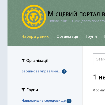
Перейти
до
Місцевий портал 
вмісту
Типове рішення Місцевого порталу
Набори даних
Організації
Групи
Організації
Басейнове управлінн...
1
1 н
Групи
Формат
Навколишнє середовище
1