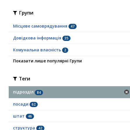
Групи
Місцеве самоврядування
47
Довідкова інформація
35
Комунальна власність
2
Показати лише популярні Групи
Теги
підрозділ
84
посади
62
штат
46
структура
42