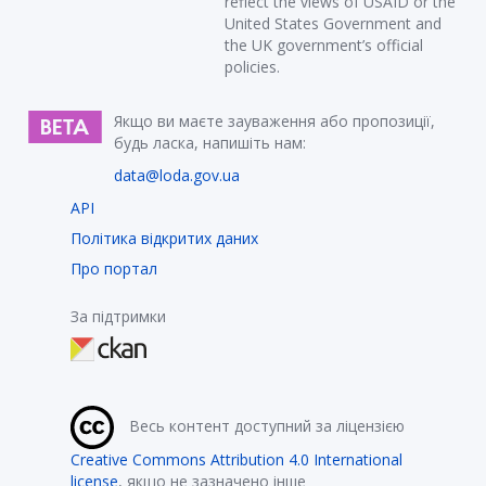
reflect the views of USAID or the
United States Government and
the UK government’s official
policies.
Якщо ви маєте зауваження або пропозиції,
будь ласка, напишіть нам:
data@loda.gov.ua
API
Політика відкритих даних
Про портал
За підтримки
Весь контент доступний за ліцензією
Creative Commons Attribution 4.0 International
license
, якщо не зазначено інше