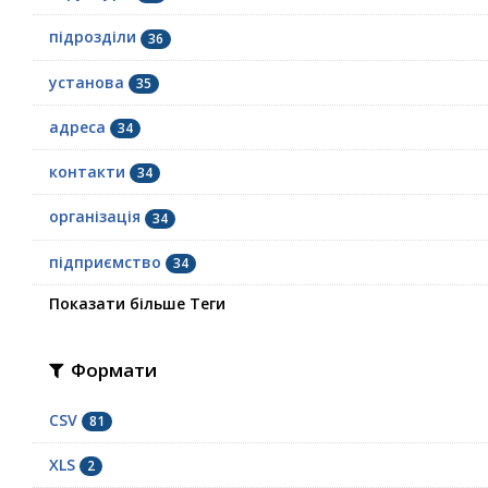
підрозділи
36
установа
35
адреса
34
контакти
34
організація
34
підприємство
34
Показати більше Теги
Формати
CSV
81
XLS
2