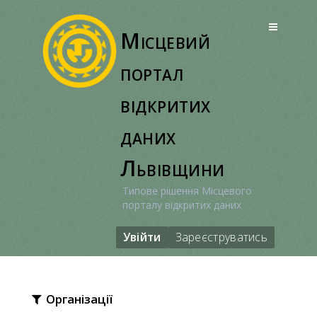
Перейти
до
Місцевий
вмісту
портал
відкритих
даних
Львівщини
Типове рішення Місцевого
порталу відкритих даних
Увійти
Зареєструватись
Організації