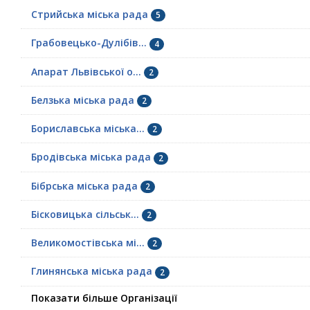
Стрийська міська рада
5
Грабовецько-Дулібів...
4
Апарат Львівської о...
2
Белзька міська рада
2
Бориславська міська...
2
Бродівська міська рада
2
Бібрська міська рада
2
Бісковицька сільськ...
2
Великомостівська мі...
2
Глинянська міська рада
2
Показати більше Організації