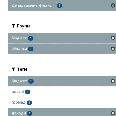
Департамент фінансі...
1
Групи
Бюджет
1
Фінанси
1
Теги
бюджет
1
власні
1
громад
1
доходи
1