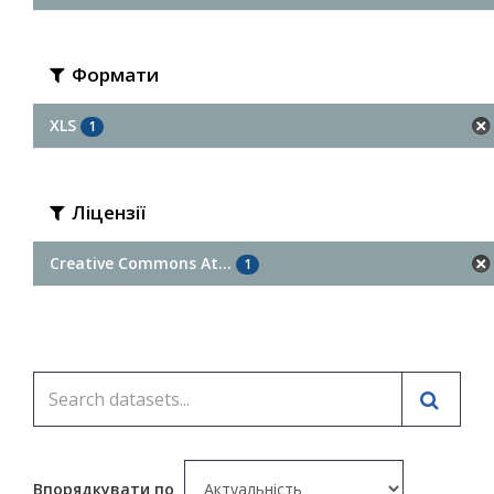
Формати
XLS
1
Ліцензії
Creative Commons At...
1
Впорядкувати по