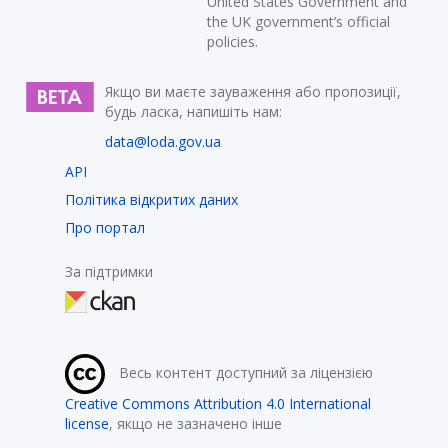
United States Government and
the UK government’s official
policies.
Якщо ви маєте зауваження або пропозиції,
будь ласка, напишіть нам:
data@loda.gov.ua
API
Політика відкритих даних
Про портал
За підтримки
Весь контент доступний за ліцензією
Creative Commons Attribution 4.0 International
license
, якщо не зазначено інше