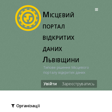
Перейти
до
Місцевий
вмісту
портал
відкритих
даних
Львівщини
Типове рішення Місцевого
порталу відкритих даних
Увійти
Зареєструватись
Організації