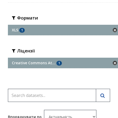
Формати
XLS
1
Ліцензії
Creative Commons At...
1
Впорядкувати по