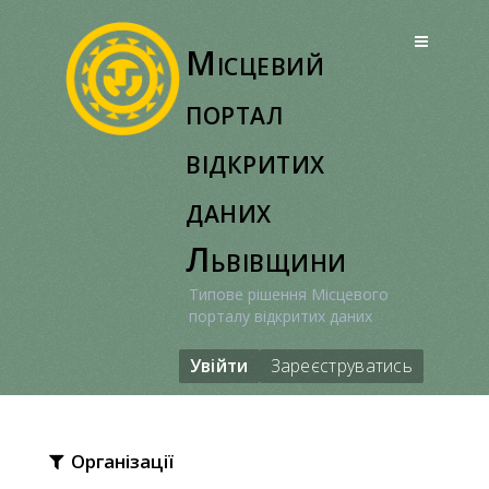
Перейти
до
Місцевий
вмісту
портал
відкритих
даних
Львівщини
Типове рішення Місцевого
порталу відкритих даних
Увійти
Зареєструватись
Організації