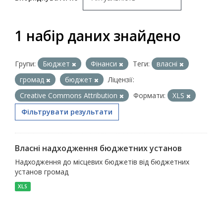
1 набір даних знайдено
Групи:
Бюджет
Фінанси
Теги:
власні
громад
бюджет
Ліцензії:
Creative Commons Attribution
Формати:
XLS
Фільтрувати результати
Власні надходження бюджетних установ
Надходження до місцевих бюджетів від бюджетних
установ громад
XLS