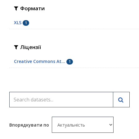
Формати
XLS
1
Ліцензії
Creative Commons At...
1
Впорядкувати по