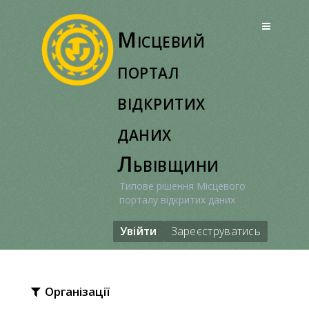
Перейти
до
Місцевий
вмісту
портал
відкритих
даних
Львівщини
Типове рішення Місцевого
порталу відкритих даних
Увійти
Зареєструватись
Організації