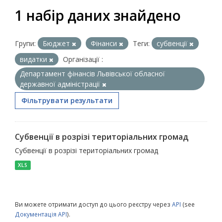
1 набір даних знайдено
Групи:
Бюджет
Фінанси
Теги:
субвенції
видатки
Організації :
Департамент фінансів Львівської обласної
державної адміністрації
Фільтрувати результати
Субвенції в розрізі територіальних громад
Субвенції в розрізі територіальних громад
XLS
Ви можете отримати доступ до цього реєстру через
API
(see
Документація API
).