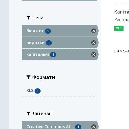
Капіта
Теги
Капітал
XLS
бюджет
1
видатки
1
Ви може
капітальні
1
Формати
XLS
1
Ліцензії
Creative Commons At...
1