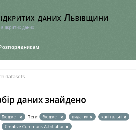
відкритих даних Львівщини
 відкритих даних
Розпорядникам
абір даних знайдено
Бюджет
Теги:
бюджет
видатки
капітальні
:
Creative Commons Attribution