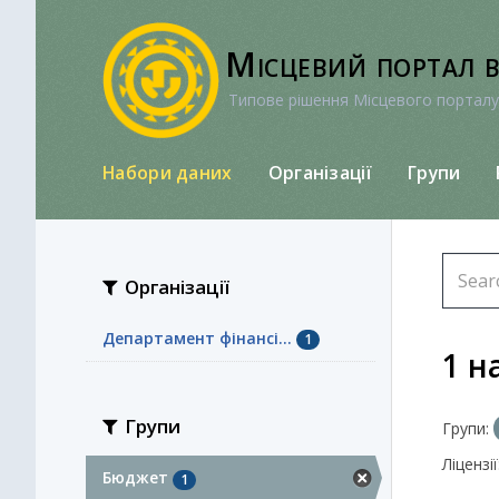
Перейти
до
Місцевий портал 
вмісту
Типове рішення Місцевого порталу
Набори даних
Організації
Групи
Організації
Департамент фінансі...
1
1 н
Групи
Групи:
Ліцензії
Бюджет
1