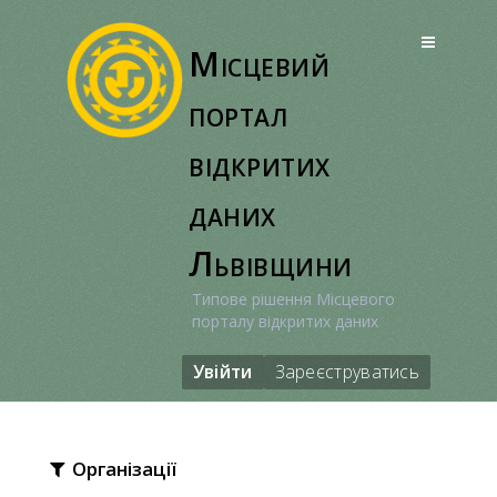
Перейти
до
Місцевий
вмісту
портал
відкритих
даних
Львівщини
Типове рішення Місцевого
порталу відкритих даних
Увійти
Зареєструватись
Організації