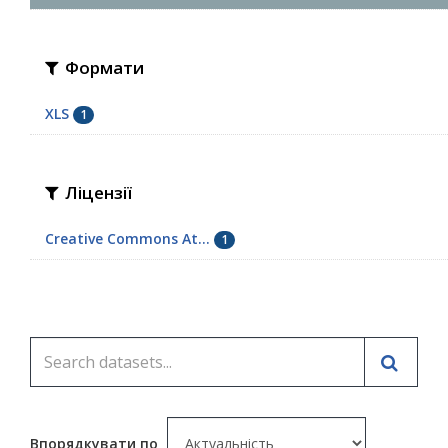
Формати
XLS
1
Ліцензії
Creative Commons At...
1
Впорядкувати по