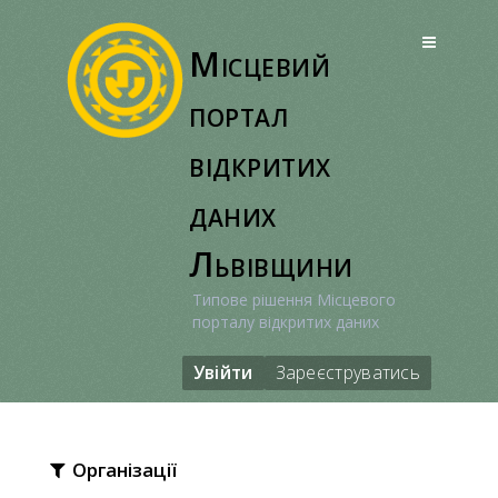
Перейти
до
Місцевий
вмісту
портал
відкритих
даних
Львівщини
Типове рішення Місцевого
порталу відкритих даних
Увійти
Зареєструватись
Організації