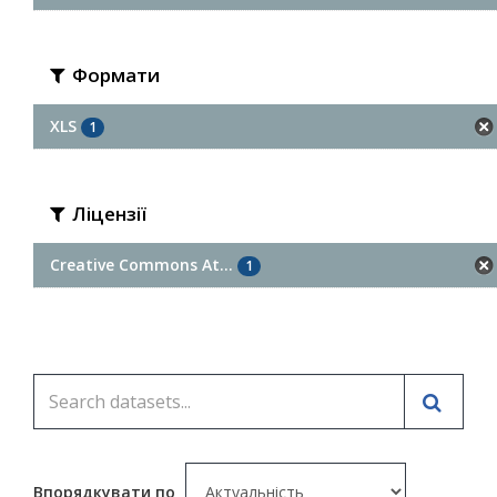
Формати
XLS
1
Ліцензії
Creative Commons At...
1
Впорядкувати по