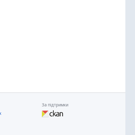
За підтримки
х