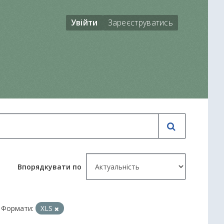
Увійти
Зареєструватись
Впорядкувати по
Формати:
XLS