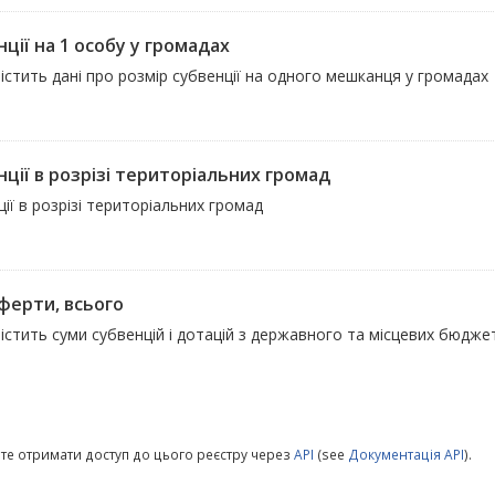
ції на 1 особу у громадах
істить дані про розмір субвенції на одного мешканця у громадах
нції в розрізі територіальних громад
ії в розрізі територіальних громад
ферти, всього
істить суми субвенцій і дотацій з державного та місцевих бюджет
те отримати доступ до цього реєстру через
API
(see
Документація API
).