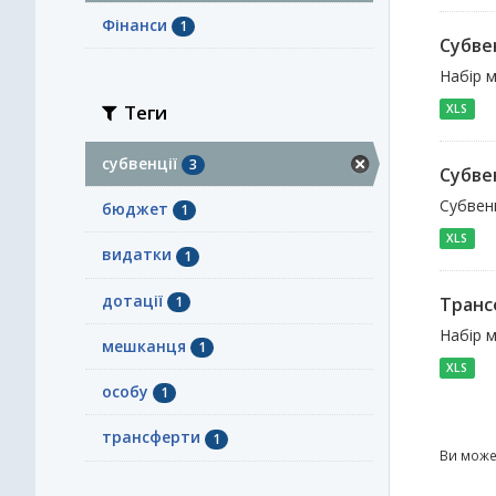
Фінанси
1
Субвен
Набір м
Теги
XLS
субвенції
3
Субве
Субвенц
бюджет
1
XLS
видатки
1
дотації
1
Транс
Набір м
мешканця
1
XLS
особу
1
трансферти
1
Ви може