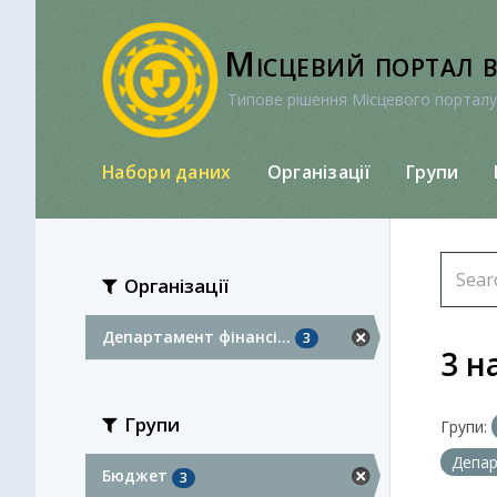
Перейти
до
Місцевий портал 
вмісту
Типове рішення Місцевого порталу
Набори даних
Організації
Групи
Організації
Департамент фінансі...
3
3 н
Групи
Групи:
Депар
Бюджет
3