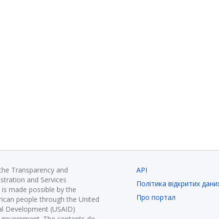
 the Transparency and
API
istration and Services
Політика відкритих дани
is made possible by the
Про портал
ican people through the United
nal Development (USAID)
K government. The contents do