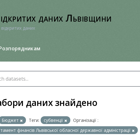
відкритих даних Львівщини
 відкритих даних
Розпорядникам
абори даних знайдено
Бюджет
Теги:
субвенції
Організації :
тамент фінансів Львівської обласної державної адміністрації