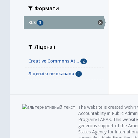
Формати
XLS
3
Ліцензії
Creative Commons At...
2
Ліцензію не вказано
1
The website is created within
Accountability in Public Admin
Program/TAPAS. This website 
generous support of the Amer
States Agency for Internatio
alongside UK aid from the U