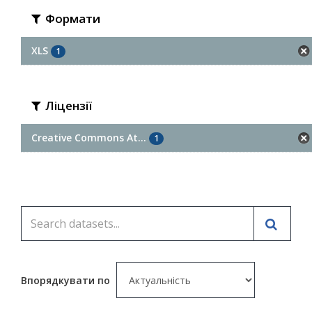
Формати
XLS
1
Ліцензії
Creative Commons At...
1
Впорядкувати по