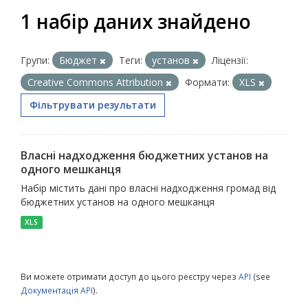
1 набір даних знайдено
Групи:
Бюджет
Теги:
установ
Ліцензії:
Creative Commons Attribution
Формати:
XLS
Фільтрувати результати
Власні надходження бюджетних установ на
одного мешканця
Набір містить дані про власні надходження громад від
бюджетних установ на одного мешканця
XLS
Ви можете отримати доступ до цього реєстру через
API
(see
Документація API
).