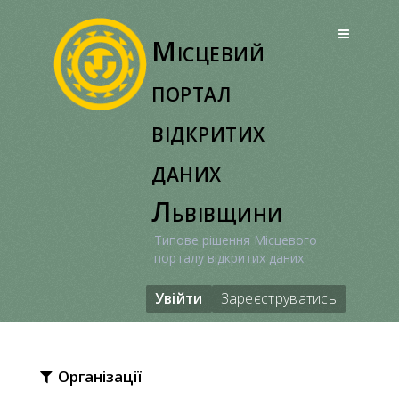
Перейти
до
Місцевий
вмісту
портал
відкритих
даних
Львівщини
Типове рішення Місцевого
порталу відкритих даних
Увійти
Зареєструватись
Організації