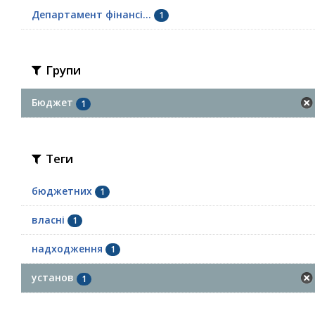
Департамент фінансі...
1
Групи
Бюджет
1
Теги
бюджетних
1
власні
1
надходження
1
установ
1