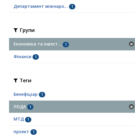
Департамент міжнаро...
1
Групи
Економіка та інвест...
1
Фінанси
1
Теги
Бенефіціар
1
ЛОДА
1
МТД
1
проект
1