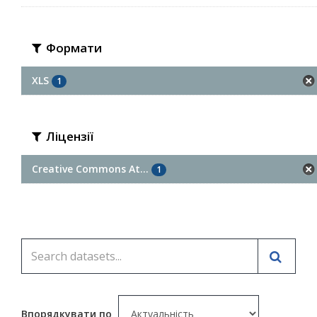
Формати
XLS
1
Ліцензії
Creative Commons At...
1
Впорядкувати по