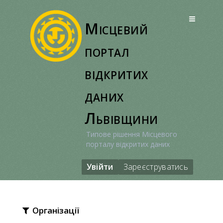
Перейти
до
Місцевий
вмісту
портал
відкритих
даних
Львівщини
Типове рішення Місцевого
порталу відкритих даних
Увійти
Зареєструватись
Організації