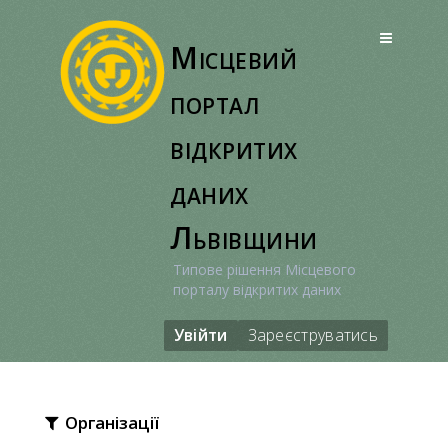
Перейти
до
Місцевий
вмісту
портал
відкритих
даних
Львівщини
Типове рішення Місцевого
порталу відкритих даних
Увійти
Зареєструватись
Організації