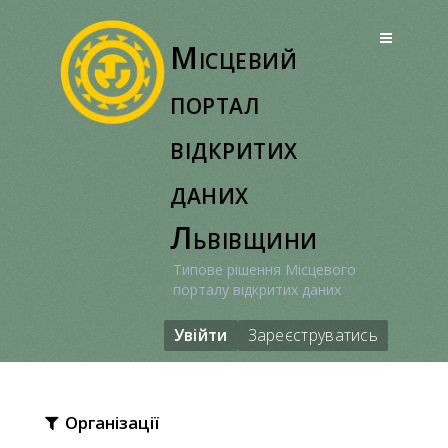
Перейти
до
Місцевий
вмісту
портал
відкритих
даних
Львівщини
Типове рішення Місцевого
порталу відкритих даних
Увійти
Зареєструватись
Організації