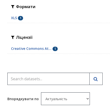
Формати
XLS
1
Ліцензії
Creative Commons At...
1
Впорядкувати по