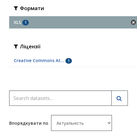
Формати
XLS
1
Ліцензії
Creative Commons At...
1
Впорядкувати по