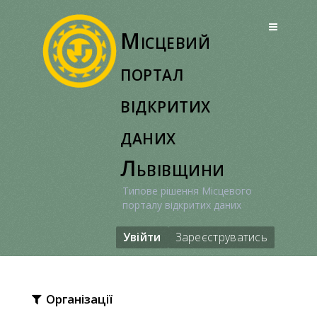
Перейти
до
Місцевий
вмісту
портал
відкритих
даних
Львівщини
Типове рішення Місцевого
порталу відкритих даних
Увійти
Зареєструватись
Організації