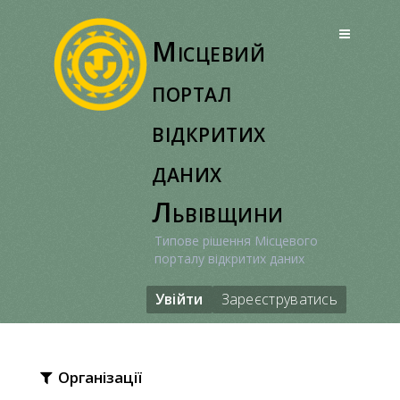
Перейти
до
Місцевий
вмісту
портал
відкритих
даних
Львівщини
Типове рішення Місцевого
порталу відкритих даних
Увійти
Зареєструватись
Організації