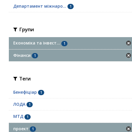
Департамент міжнаро...
1
Групи
Економіка та інвест...
1
Фінанси
1
Теги
Бенефіціар
1
ЛОДА
1
МТД
1
проект
1