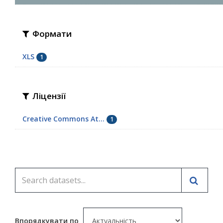
Формати
XLS
1
Ліцензії
Creative Commons At...
1
Впорядкувати по