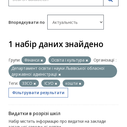
Впорядкувати по
1 набір даних знайдено
Групи:
Фінанси
Освіта і культура
Організації :
Департамент освіти і науки Львівської обласної
державної адміністрації
Теги:
ЗЗСО
ІСУО
кошти
Фільтрувати результати
Видатки в розрізі шкіл
Набір містить інформацію про видатки на заклади
загальної середньої освіти