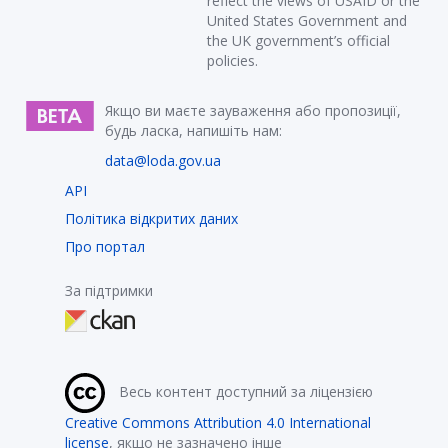
reflect the views of USAID or the
United States Government and
the UK government’s official
policies.
Якщо ви маєте зауваження або пропозиції,
будь ласка, напишіть нам:
data@loda.gov.ua
API
Політика відкритих даних
Про портал
За підтримки
Весь контент доступний за ліцензією
Creative Commons Attribution 4.0 International
license
, якщо не зазначено інше