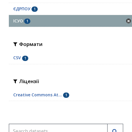
ЄДРПОУ
1
ІСУО
1
Формати
CSV
1
Ліцензії
Creative Commons At...
1