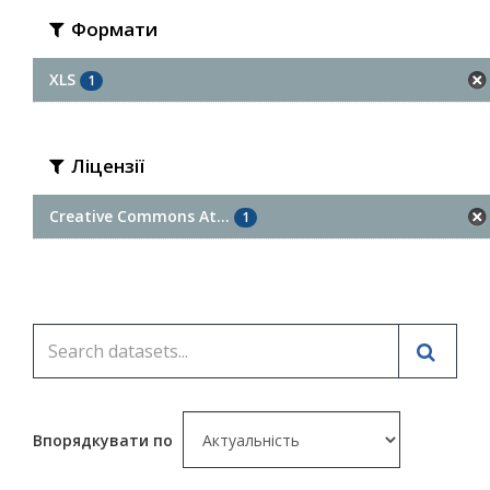
Формати
XLS
1
Ліцензії
Creative Commons At...
1
Впорядкувати по