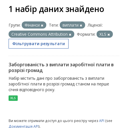
1 набір даних знайдено
Групи:
Фінанси
Теги:
виплати
Ліцензії:
Creative Commons Attribution
Формати:
XLS
Фільтрувати результати
Заборгованість з виплати заробітної плати в
розрізі громад
Набір містить дані про заборгованість з виплати
заробітної плати в розрізі громад станом на перше
січня відповідного року.
XLS
Ви можете отримати доступ до цього реєстру через
API
(see
Документація API
).