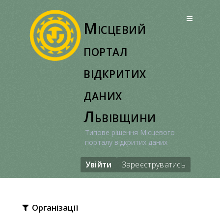
Перейти
до
Місцевий
вмісту
портал
відкритих
даних
Львівщини
Типове рішення Місцевого
порталу відкритих даних
Увійти
Зареєструватись
Організації