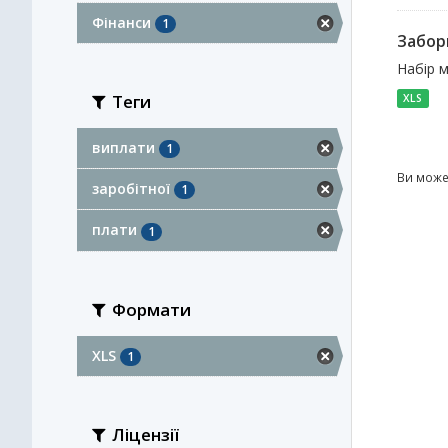
Фінанси
1
Заборг
Набір м
Теги
XLS
виплати
1
Ви може
заробітної
1
плати
1
Формати
XLS
1
Ліцензії