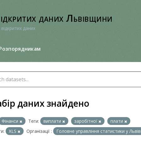
відкритих даних Львівщини
 відкритих даних
Розпорядникам
абір даних знайдено
Фінанси
Теги:
виплати
заробітної
плати
и:
XLS
Організації :
Головне управління статистики у Львів