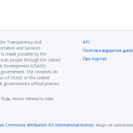
 the Transparency and
API
istration and Services
Політика відкритих дани
is made possible by the
Про портал
ican people through the United
nal Development (USAID)
K government. The contents do
ews of USAID or the United
government’s official policies.
 будь ласка, напишіть нам:
ive Commons Attribution 4.0 International license
, якщо не зазначен