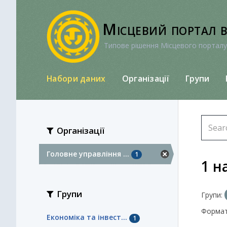
Перейти
до
Місцевий портал 
вмісту
Типове рішення Місцевого порталу
Набори даних
Організації
Групи
Організації
Головне управління ...
1
1 н
Групи
Групи:
Формат
Економіка та інвест...
1