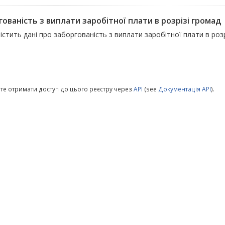
ованість з виплати заробітної плати в розрізі громад
істить дані про заборгованість з виплати заробітної плати в роз
те отримати доступ до цього реєстру через
API
(see
Документація API
).