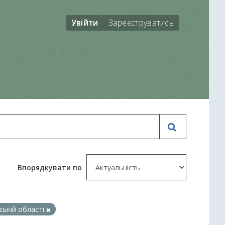
Увійти
Зареєструватись
Впорядкувати по
ській області