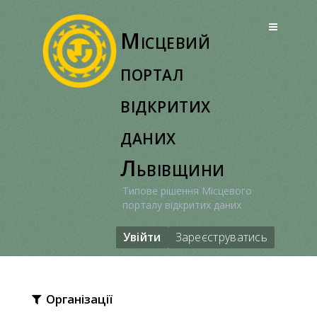
Перейти
до
Місцевий
вмісту
портал
відкритих
даних
Львівщини
Типове рішення Місцевого
порталу відкритих даних
Увійти
Зареєструватись
Організації