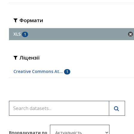
Формати
XLS
1
Ліцензії
Creative Commons At...
1
Впорядкувати по