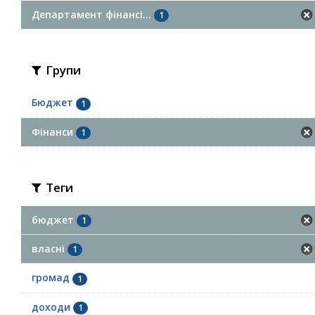
Департамент фінансі...
1
Групи
Бюджет
1
Фінанси
1
Теги
бюджет
1
власні
1
громад
1
доходи
1