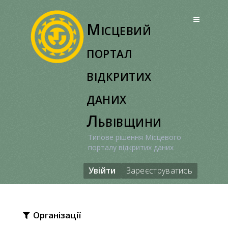
Перейти
до
Місцевий
вмісту
портал
відкритих
даних
Львівщини
Типове рішення Місцевого
порталу відкритих даних
Увійти
Зареєструватись
Організації