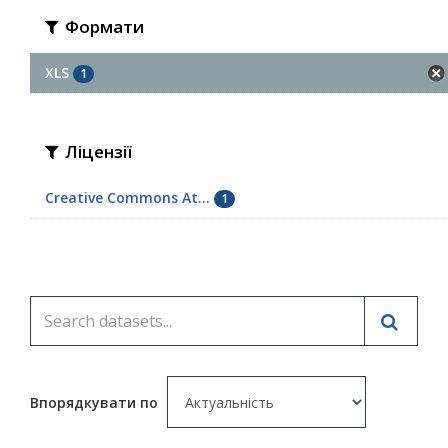
Формати
XLS
1
Ліцензії
Creative Commons At...
1
Впорядкувати по