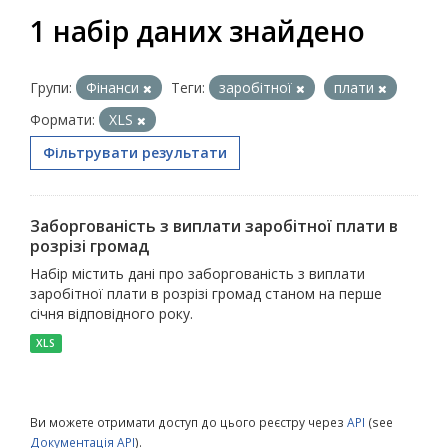
1 набір даних знайдено
Групи:
Фінанси
Теги:
заробітної
плати
Формати:
XLS
Фільтрувати результати
Заборгованість з виплати заробітної плати в
розрізі громад
Набір містить дані про заборгованість з виплати
заробітної плати в розрізі громад станом на перше
січня відповідного року.
XLS
Ви можете отримати доступ до цього реєстру через
API
(see
Документація API
).