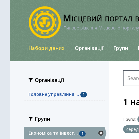
Перейти
до
Місцевий портал 
вмісту
Типове рішення Місцевого порталу
Набори даних
Організації
Групи
Організації
Головне управління ...
1
1 н
Групи
Групи:
серед
Економіка та інвест...
1