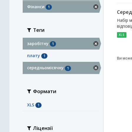
Фінанси
1
Серед
Набір м
відпові
Теги
XLS
заробітну
1
плату
1
Ви може
середньомісячну
1
Формати
XLS
1
Ліцензії