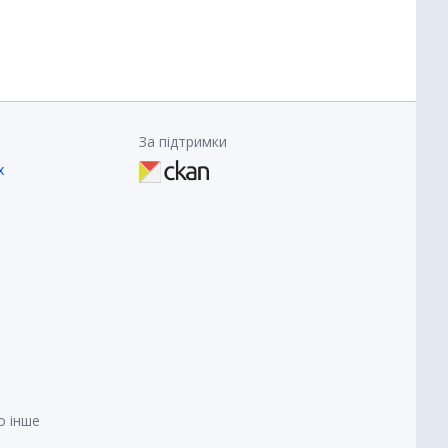
За підтримки
х
о інше