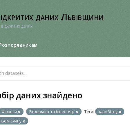
відкритих даних Львівщини
 відкритих даних
Розпорядникам
абір даних знайдено
Фінанси
Економіка та інвестиції
Теги:
заробітну
ньомісячну