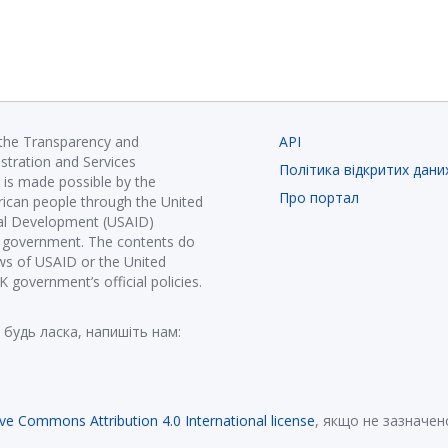
 the Transparency and
API
istration and Services
Політика відкритих дани
is made possible by the
Про портал
ican people through the United
nal Development (USAID)
K government. The contents do
ews of USAID or the United
government’s official policies.
 будь ласка, напишіть нам:
ive Commons Attribution 4.0 International license
, якщо не зазначен