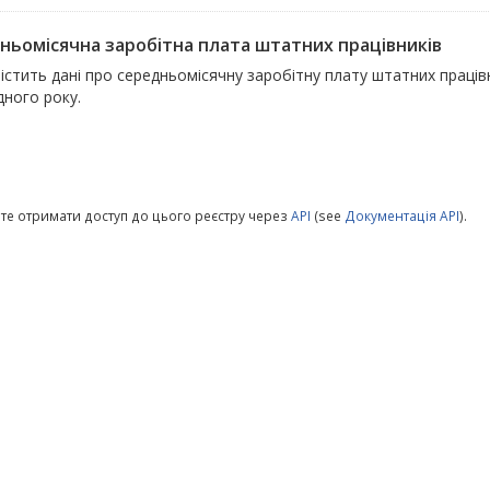
ньомісячна заробітна плата штатних працівників
істить дані про середньомісячну заробітну плату штатних праців
дного року.
те отримати доступ до цього реєстру через
API
(see
Документація API
).