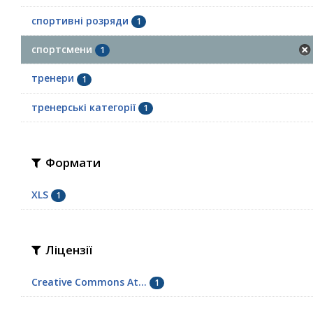
спортивні розряди
1
спортсмени
1
тренери
1
тренерські категорії
1
Формати
XLS
1
Ліцензії
Creative Commons At...
1