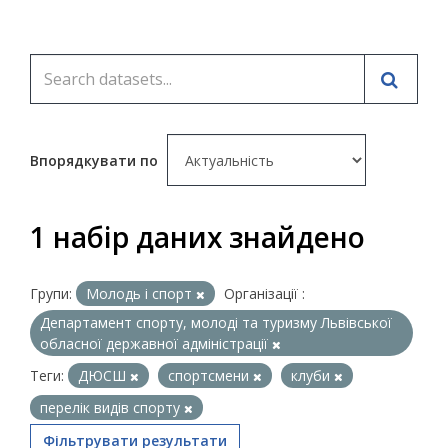
Впорядкувати по
1 набір даних знайдено
Групи:
Молодь i спорт
Організації :
Департамент спорту, молоді та туризму Львівської
обласної державної адміністрації
Теги:
ДЮСШ
спортсмени
клуби
перелік видів спорту
Фільтрувати результати