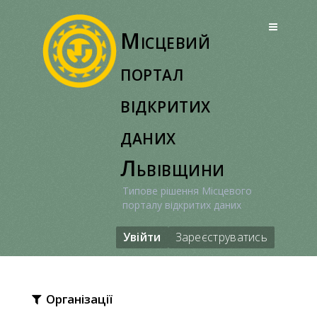
Перейти
до
Місцевий
вмісту
портал
відкритих
даних
Львівщини
Типове рішення Місцевого
порталу відкритих даних
Увійти
Зареєструватись
Організації