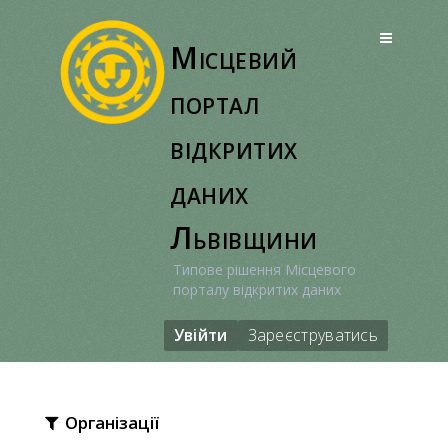
Перейти
до
Місцевий
вмісту
портал
відкритих
даних
Львівщини
Типове рішення Місцевого
порталу відкритих даних
Увійти
Зареєструватись
Організації