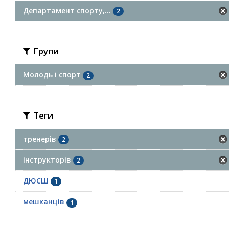
Департамент спорту,...
2
Групи
Молодь i спорт
2
Теги
тренерів
2
інструкторів
2
ДЮСШ
1
мешканців
1