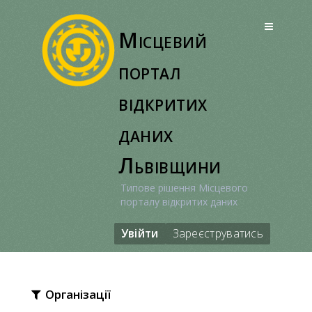
Перейти
до
Місцевий
вмісту
портал
відкритих
даних
Львівщини
Типове рішення Місцевого
порталу відкритих даних
Увійти
Зареєструватись
Організації