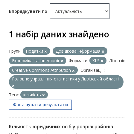
Впорядкувати по
1 набір даних знайдено
Групи:
Податки
Довідкова інформація
Економіка та інвестиції
Формати:
XLS
Ліцензії:
Creative Commons Attribution
Організації :
Головне управління статистики у Львівській області
Теги:
кількість
Фільтрувати результати
Кількість юридичних осіб у розрізі районів