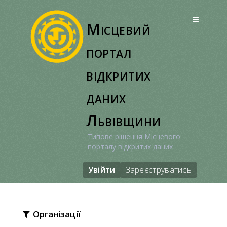
Перейти
до
Місцевий
вмісту
портал
відкритих
даних
Львівщини
Типове рішення Місцевого
порталу відкритих даних
Увійти
Зареєструватись
Організації