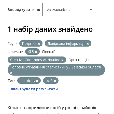
Впорядкувати по
1 набір даних знайдено
Групи:
Податки
Довідкова інформація
Формати:
XLS
Ліцензії:
Creative Commons Attribution
Організації :
Головне управління статистики у Львівській області
Теги:
кількість
осіб
Фільтрувати результати
Кількість юридичних осіб у розрізі районів