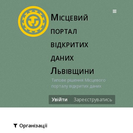
Перейти
до
Місцевий
вмісту
портал
відкритих
даних
Львівщини
Типове рішення Місцевого
порталу відкритих даних
Увійти
Зареєструватись
Організації