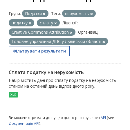
Групи:
Податки
Теги:
нерухомість
податку
сплату
Ліцензії:
Creative Commons Attribution
Організації :
Головне управління ДПС у Львівській області
Фільтрувати результати
Сплата податку на нерухомість
Набір містить дані про сплату податку на нерухомість
станом на останній день відповідного року.
XLS
Ви можете отримати доступ до цього реєстру через
API
(see
Документація API
).