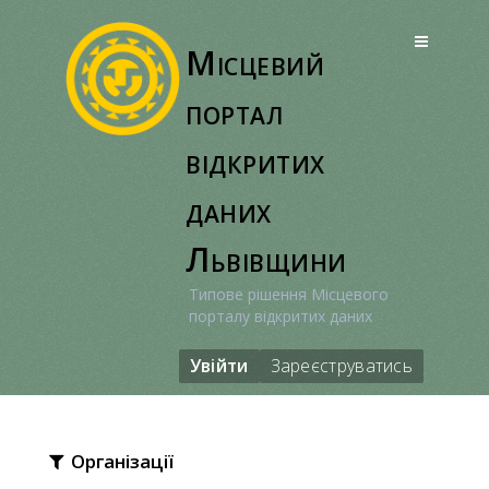
Перейти
до
Місцевий
вмісту
портал
відкритих
даних
Львівщини
Типове рішення Місцевого
порталу відкритих даних
Увійти
Зареєструватись
Організації