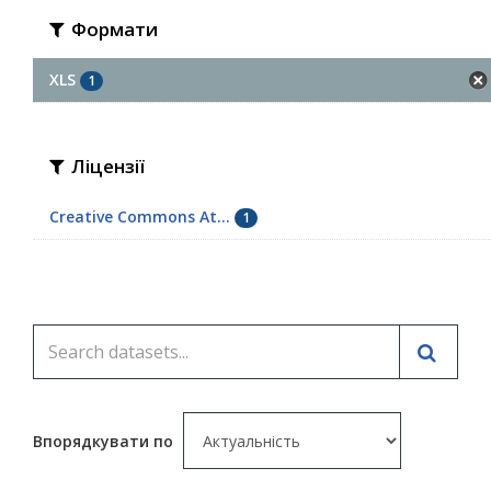
Формати
XLS
1
Ліцензії
Creative Commons At...
1
Впорядкувати по