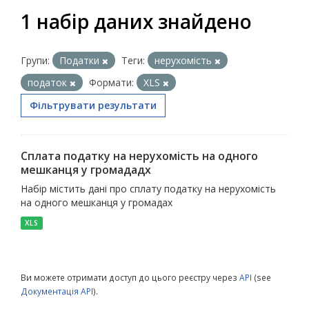
1 набір даних знайдено
Групи:
Податки
Теги:
нерухомість
податок
Формати:
XLS
Фільтрувати результати
Сплата податку на нерухомість на одного
мешканця у громададх
Набір містить дані про сплату податку на нерухомість
на одного мешканця у громадах
XLS
Ви можете отримати доступ до цього реєстру через
API
(see
Документація API
).