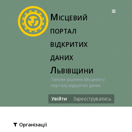
Перейти
до
Місцевий
вмісту
портал
відкритих
даних
Львівщини
Типове рішення Місцевого
порталу відкритих даних
Увійти
Зареєструватись
Організації