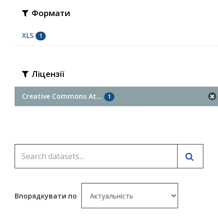
Формати
XLS
1
Ліцензії
Creative Commons At...
1
Впорядкувати по