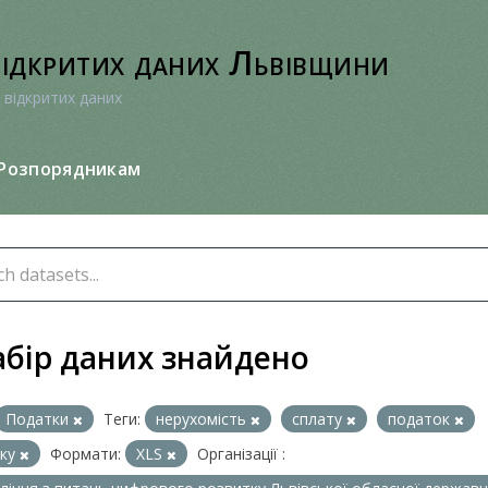
відкритих даних Львівщини
 відкритих даних
Розпорядникам
абір даних знайдено
Податки
Теги:
нерухомість
сплату
податок
тку
Формати:
XLS
Організації :