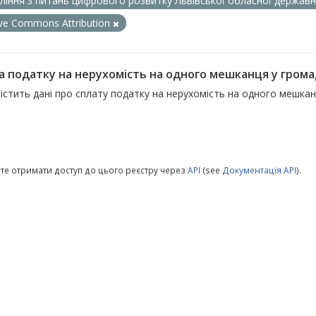
ління з питань цифрового розвитку Львівської обласної державно
ive Commons Attribution
а податку на нерухомість на одного мешканця у гром
істить дані про сплату податку на нерухомість на одного мешка
те отримати доступ до цього реєстру через
API
(see
Документація API
).