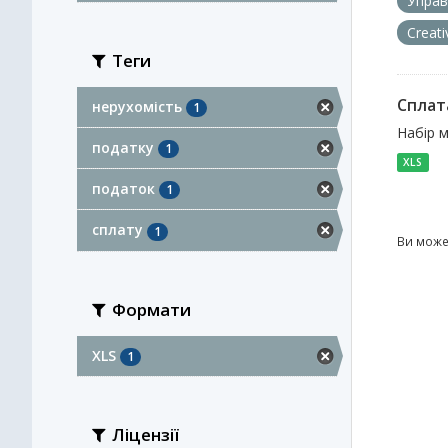
Управ
Creat
Теги
Сплат
нерухомість
1
Набір м
податку
1
XLS
податок
1
сплату
1
Ви може
Формати
XLS
1
Ліцензії