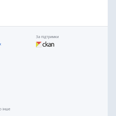
За підтримки
х
о інше