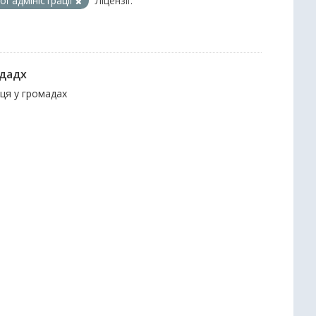
ї адміністрації
Ліцензії:
ададх
нця у громадах