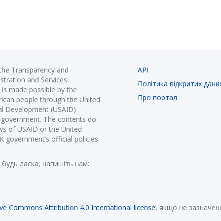
 the Transparency and
API
istration and Services
Політика відкритих дани
is made possible by the
Про портал
ican people through the United
nal Development (USAID)
K government. The contents do
ews of USAID or the United
government’s official policies.
 будь ласка, напишіть нам:
ive Commons Attribution 4.0 International license
, якщо не зазначен