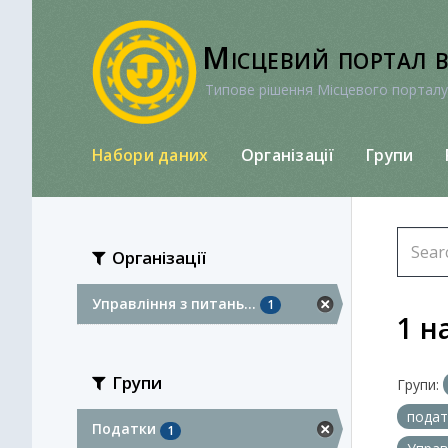
Перейти
до
Місцевий портал 
вмісту
Типове рішення Місцевого порталу
Набори даних
Організації
Групи
Організації
Управління з питань...
1
1 н
Групи
Групи:
пода
Податки
1