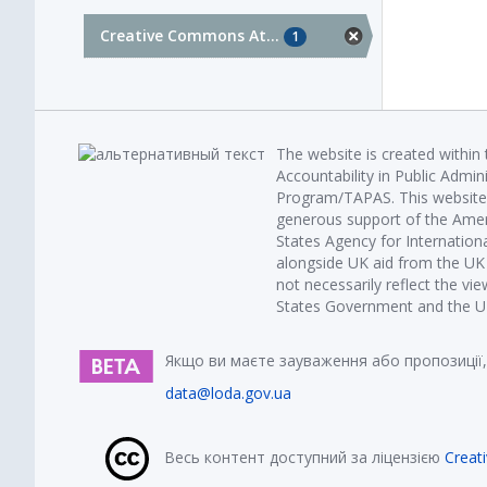
Creative Commons At...
1
The website is created within
Accountability in Public Admin
Program/TAPAS. This website 
generous support of the Amer
States Agency for Internatio
alongside UK aid from the U
not necessarily reflect the vi
States Government and the UK 
Якщо ви маєте зауваження або пропозиції,
data@loda.gov.ua
Весь контент доступний за ліцензією
Creat