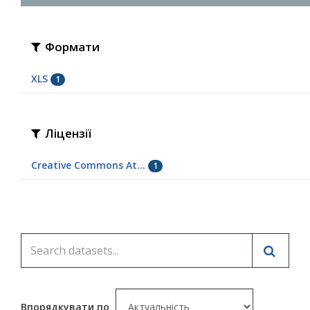
Формати
XLS
1
Ліцензії
Creative Commons At...
1
Впорядкувати по