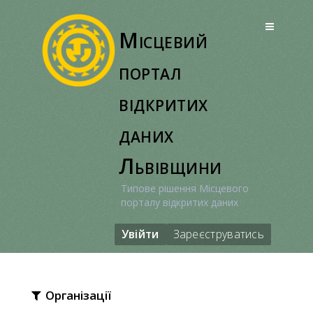
Перейти
до
Місцевий
вмісту
портал
відкритих
даних
Львівщини
Типове рішення Місцевого
порталу відкритих даних
Увійти
Зареєструватись
Організації