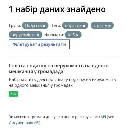
1 набір даних знайдено
Групи:
Податки
Теги:
податок
сплату
нерухомість
Формати:
XLS
Фільтрувати результати
Сплата податку на нерухомість на одного
мешканця у громададх
Набір містить дані про сплату податку на нерухомість
на одного мешканця у громадах
XLS
Ви можете отримати доступ до цього реєстру через
API
(see
Документація API
).