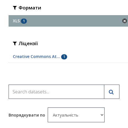
Формати
XLS
1
Ліцензії
Creative Commons At...
1
Впорядкувати по