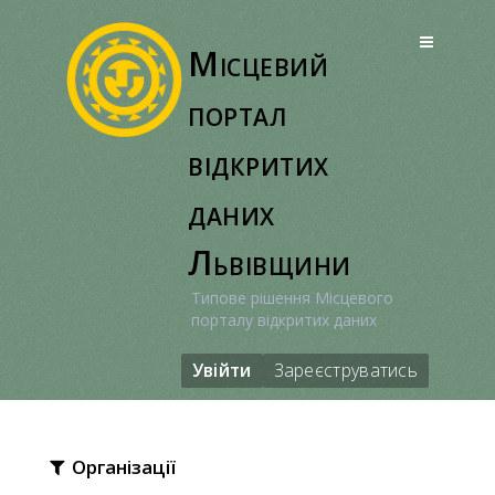
Перейти
до
Місцевий
вмісту
портал
відкритих
даних
Львівщини
Типове рішення Місцевого
порталу відкритих даних
Увійти
Зареєструватись
Організації