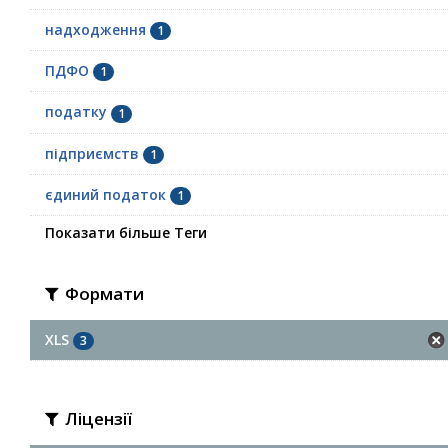
надходження
1
ПДФО
1
податку
1
підприємств
1
єдиний податок
1
Показати більше Теги
Формати
XLS
3
Ліцензії