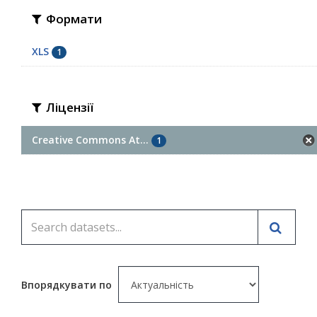
Формати
XLS
1
Ліцензії
Creative Commons At...
1
Впорядкувати по