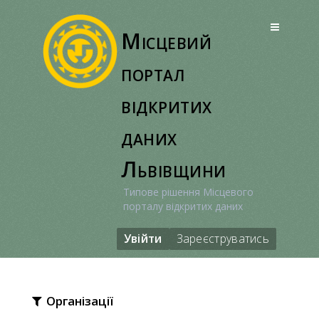
Перейти
до
Місцевий
вмісту
портал
відкритих
даних
Львівщини
Типове рішення Місцевого
порталу відкритих даних
Увійти
Зареєструватись
Організації