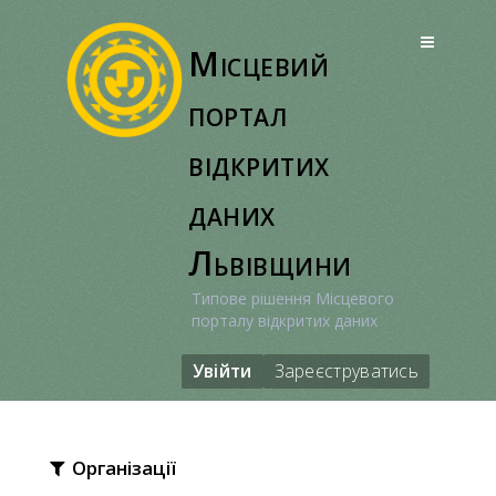
Перейти
до
Місцевий
вмісту
портал
відкритих
даних
Львівщини
Типове рішення Місцевого
порталу відкритих даних
Увійти
Зареєструватись
Організації