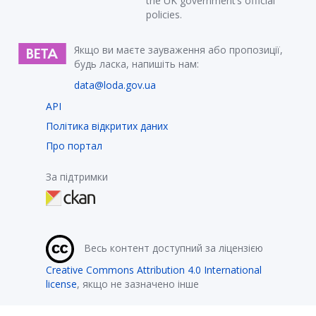
the UK government’s official
policies.
Якщо ви маєте зауваження або пропозиції,
будь ласка, напишіть нам:
data@loda.gov.ua
API
Політика відкритих даних
Про портал
За підтримки
Весь контент доступний за ліцензією
Creative Commons Attribution 4.0 International
license
, якщо не зазначено інше