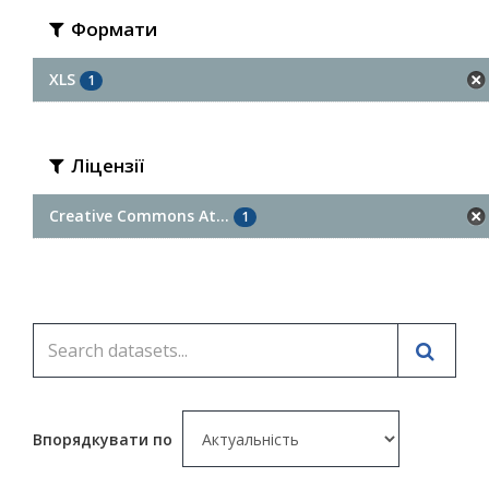
Формати
XLS
1
Ліцензії
Creative Commons At...
1
Впорядкувати по