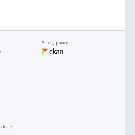
За підтримки
х
о інше