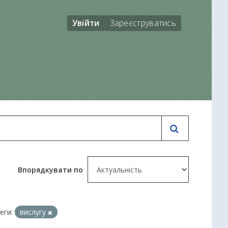
Увійти
Зареєструватись
Впорядкувати по
еги:
вислугу