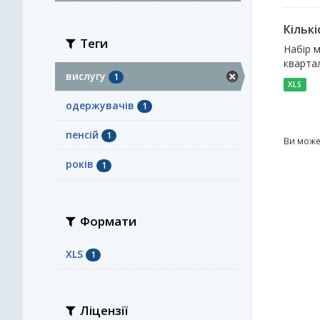
Кількі
Теги
Набір м
квартал
вислугу
1
XLS
одержувачів
1
пенсій
1
Ви може
років
1
Формати
XLS
1
Ліцензії