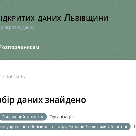
відкритих даних Львівщини
 відкритих даних
Розпорядникам
абір даних знайдено
Соціальний захист
Організації :
не управління Пенсійного фонду України Львівській області
Т