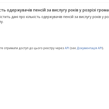
сть одержувачів пенсій за вислугу років у розрізі гром
істить дані про кількість одержувачів пенсій за вислугу років у р
у.
те отримати доступ до цього реєстру через
API
(see
Документація API
).