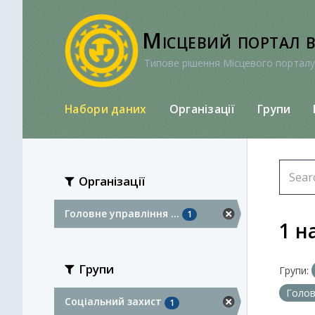
Перейти
до
Місцевий портал 
вмісту
Типове рішення Місцевого порталу
Набори даних
Організації
Групи
Організації
Головне управління ...
1
1 н
Групи
Групи:
Голов
Соціальний захист
1