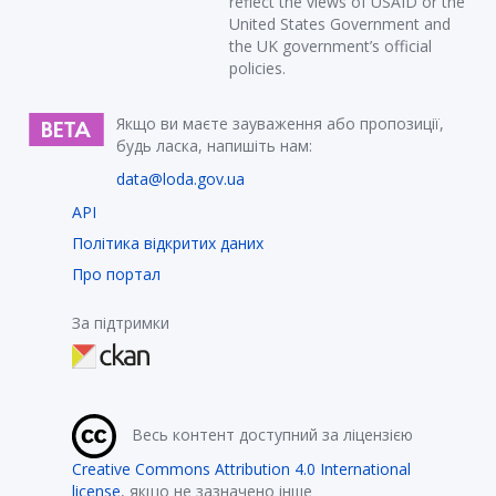
reflect the views of USAID or the
United States Government and
the UK government’s official
policies.
Якщо ви маєте зауваження або пропозиції,
будь ласка, напишіть нам:
data@loda.gov.ua
API
Політика відкритих даних
Про портал
За підтримки
Весь контент доступний за ліцензією
Creative Commons Attribution 4.0 International
license
, якщо не зазначено інше