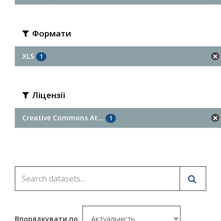
Формати
XLS
1
Ліцензії
Creative Commons At...
1
Впорядкувати по