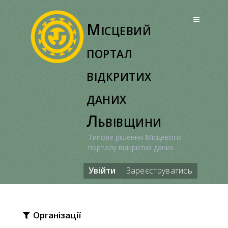
Перейти
до
Місцевий
вмісту
портал
відкритих
даних
Львівщини
Типове рішення Місцевого
порталу відкритих даних
Увійти
Зареєструватись
Організації