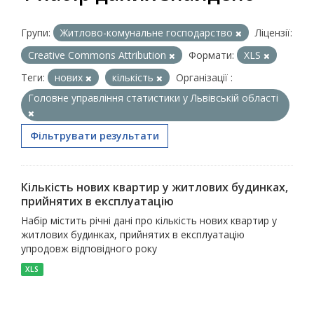
Групи:
Житлово-комунальне господарство
Ліцензії:
Creative Commons Attribution
Формати:
XLS
Теги:
нових
кількість
Організації :
Головне управління статистики у Львівській області
Фільтрувати результати
Кількість нових квартир у житлових будинках,
прийнятих в експлуатацію
Набір містить річні дані про кількість нових квартир у
житлових будинках, прийнятих в експлуатацію
упродовж відповідного року
XLS