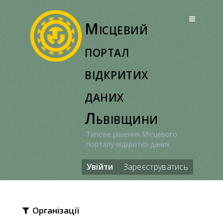
Перейти
до
Місцевий
вмісту
портал
відкритих
даних
Львівщини
Типове рішення Місцевого
порталу відкритих даних
Увійти
Зареєструватись
Організації