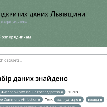
відкритих даних Львівщини
 відкритих даних
Розпорядникам
абір даних знайдено
Житлово-комунальне господарство
Ліцензії:
ive Commons Attribution
Теги:
експлуатацію
площа