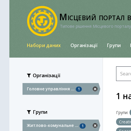
Перейти
до
Місцевий портал 
вмісту
Типове рішення Місцевого порталу
Набори даних
Організації
Групи
Організації
Головне управління ...
1
1 н
Групи
Групи:
Creat
Житлово-комунальне ...
1