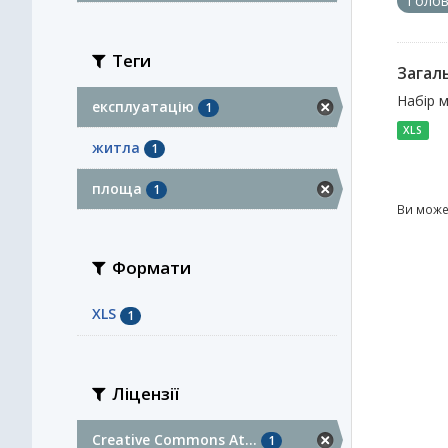
Голов
Теги
Загал
Набір м
експлуатацію
1
XLS
житла
1
площа
1
Ви може
Формати
XLS
1
Ліцензії
Creative Commons At...
1