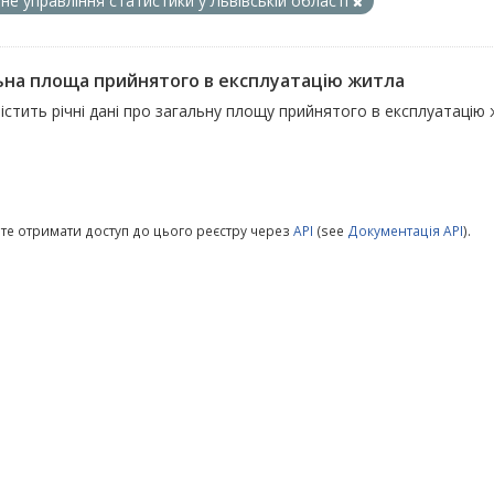
не управління статистики у Львівській області
ьна площа прийнятого в експлуатацію житла
істить річні дані про загальну площу прийнятого в експлуатацію
те отримати доступ до цього реєстру через
API
(see
Документація API
).