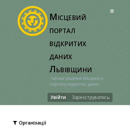
Перейти
до
Місцевий
вмісту
портал
відкритих
даних
Львівщини
Типове рішення Місцевого
порталу відкритих даних
Увійти
Зареєструватись
Організації