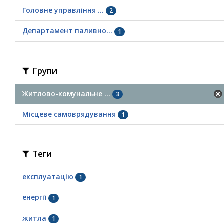
Головне управління ...
2
Департамент паливно...
1
Групи
Житлово-комунальне ...
3
Місцеве самоврядування
1
Теги
експлуатацію
1
енергії
1
житла
1