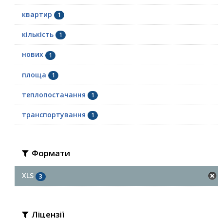
квартир
1
кількість
1
нових
1
площа
1
теплопостачання
1
транспортування
1
Формати
XLS
3
Ліцензії