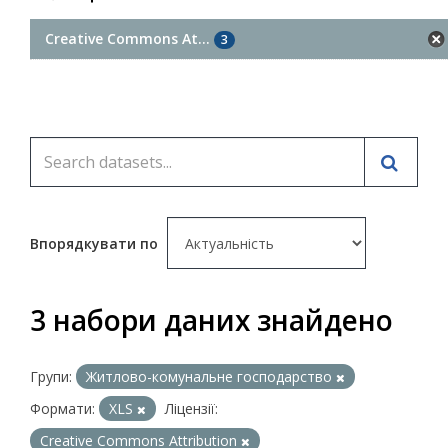
Creative Commons At...
3
Впорядкувати по
3 набори даних знайдено
Групи:
Житлово-комунальне господарство
Формати:
XLS
Ліцензії:
Creative Commons Attribution