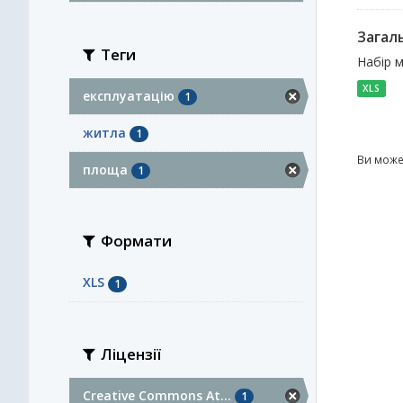
Загал
Теги
Набір м
XLS
експлуатацію
1
житла
1
Ви може
площа
1
Формати
XLS
1
Ліцензії
Creative Commons At...
1