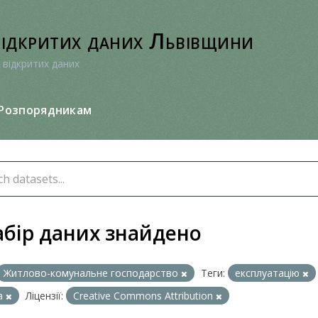
відкритих даних Львівщини
 відкритих даних
Розпорядникам
абір даних знайдено
Житлово-комунальне господарство
Теги:
експлуатацію
а
Ліцензії:
Creative Commons Attribution