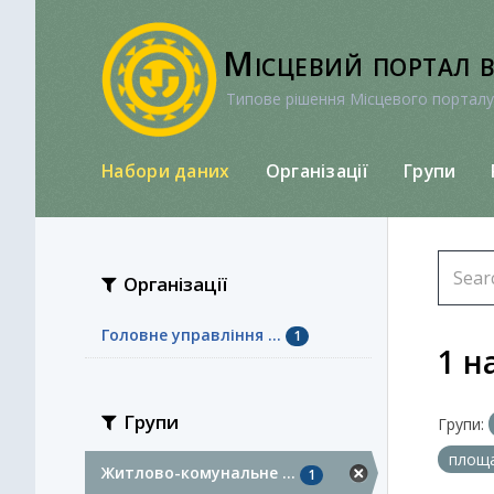
Перейти
до
Місцевий портал 
вмісту
Типове рішення Місцевого порталу
Набори даних
Організації
Групи
Організації
Головне управління ...
1
1 н
Групи
Групи:
площ
Житлово-комунальне ...
1