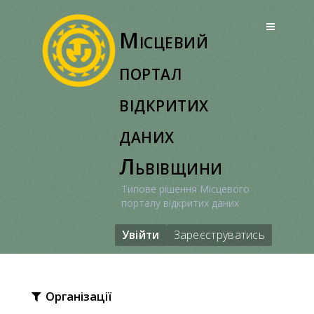
Перейти
до
Місцевий
вмісту
портал
відкритих
даних
Львівщини
Типове рішення Місцевого
порталу відкритих даних
Увійти
Зареєструватись
Організації