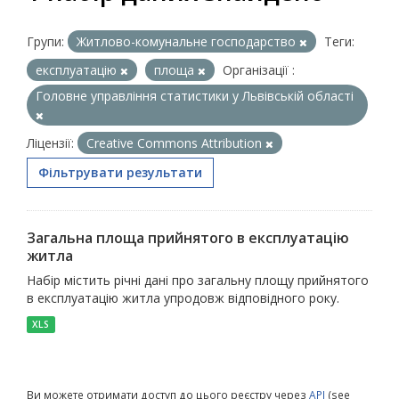
Групи:
Житлово-комунальне господарство
Теги:
експлуатацію
площа
Організації :
Головне управління статистики у Львівській області
Ліцензії:
Creative Commons Attribution
Фільтрувати результати
Загальна площа прийнятого в експлуатацію
житла
Набір містить річні дані про загальну площу прийнятого
в експлуатацію житла упродовж відповідного року.
XLS
Ви можете отримати доступ до цього реєстру через
API
(see