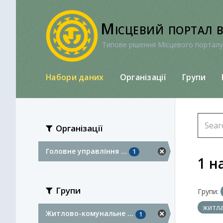
Перейти
до
Місцевий портал 
вмісту
Типове рішення Місцевого порталу
Набори даних
Організації
Групи
Організації
Головне управління ...
1
1 н
Групи
Групи:
житл
Житлово-комунальне ...
1