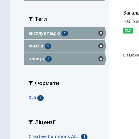
Загал
Теги
Набір м
XLS
експлуатацію
1
житла
1
Ви може
площа
1
Формати
XLS
1
Ліцензії
Creative Commons At...
1