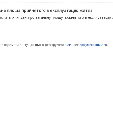
ьна площа прийнятого в експлуатацію житла
істить річні дані про загальну площу прийнятого в експлуатацію
те отримати доступ до цього реєстру через
API
(see
Документація API
).