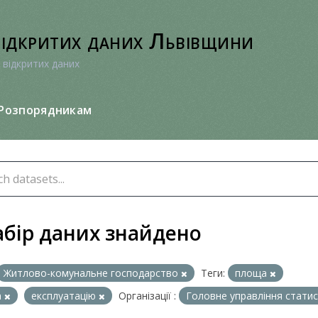
відкритих даних Львівщини
 відкритих даних
Розпорядникам
абір даних знайдено
Житлово-комунальне господарство
Теги:
площа
а
експлуатацію
Організації :
Головне управління статис