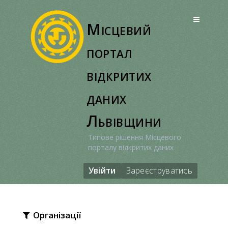
Перейти
до
Місцевий
вмісту
портал
відкритих
даних
Львівщини
Типове рішення Місцевого
порталу відкритих даних
Увійти
Зареєструватись
Організації