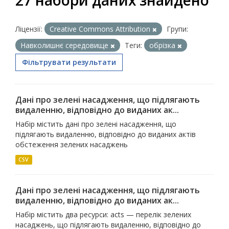
27 набори даних знайдено
Ліцензії:
Creative Commons Attribution
Групи:
Навколишнє середовище
Теги:
обрізка
Фільтрувати результати
Дані про зелені насадження, що підлягають
видаленню, відповідно до виданих ак...
Набір містить дані про зелені насадження, що
підлягають видаленню, відповідно до виданих актів
обстеження зелених насаджень
CSV
Дані про зелені насадження, що підлягають
видаленню, відповідно до виданих ак...
Набір містить два ресурси: acts — перелік зелених
насаджень, що підлягають видаленню, відповідно до