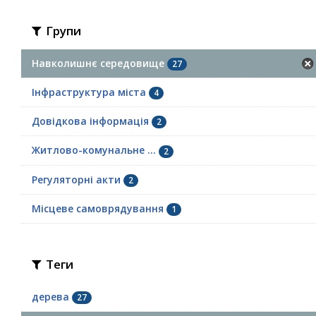
Групи
Навколишнє середовище
27
Інфраструктура міста
4
Довідкова інформація
2
Житлово-комунальне ...
2
Регуляторні акти
2
Місцеве самоврядування
1
Теги
дерева
27