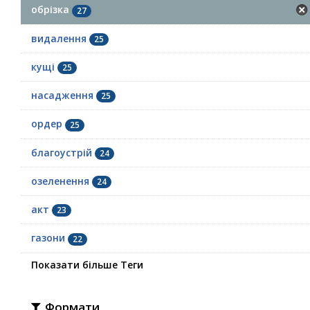
обрізка
27
видалення
25
кущі
25
насадження
25
ордер
25
благоустрій
24
озеленення
24
акт
23
газони
22
Показати більше Теги
Формати