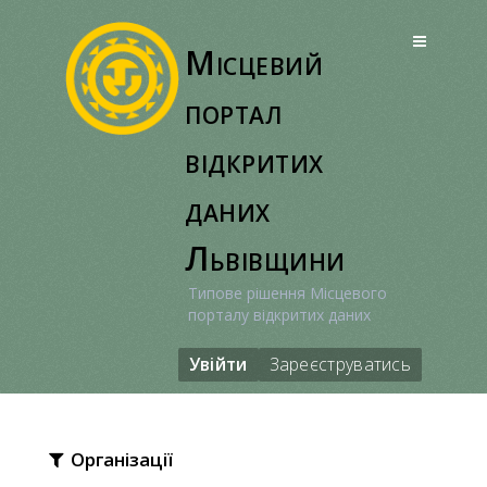
Перейти
до
Місцевий
вмісту
портал
відкритих
даних
Львівщини
Типове рішення Місцевого
порталу відкритих даних
Увійти
Зареєструватись
Організації