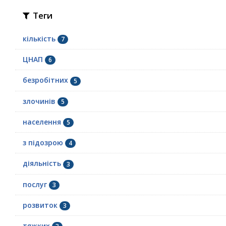
Теги
кількість
7
ЦНАП
6
безробітних
5
злочинів
5
населення
5
з підозрою
4
діяльність
3
послуг
3
розвиток
3
тяжких