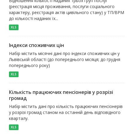
Відношення кількості наданих трьох груп послуг
(реєстрація місця проживання, послуги соціального
характеру, реєстрація актів цивільного стану) у ТП/ВРМ
до кількості наданих їх...
XLS
Індекси споживчих цін
Набір містить місячні дані про індекси споживчих цін у
Львівській області (до попереднього місяця; до грудня
попереднього року)
XLS
Кількість працюючих пенсіонерів у розрізі
громад
Набір містить дані про кількість працюючих пенсіонерів
у розрізі громад станом на останній день відповідного
кварталу.
XLS