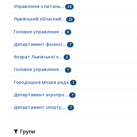
Управління з питань...
34
Львівський обласний...
23
Головне управління ...
8
Департамент фінансі...
7
Апарат Львівської о...
2
Головне управління ...
1
Городоцька міська рада
1
Департамент агропро...
1
Департамент спорту,...
1
Групи