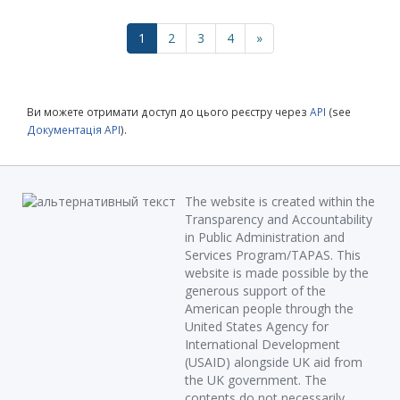
1
2
3
4
»
Ви можете отримати доступ до цього реєстру через
API
(see
Документація API
).
The website is created within the
Transparency and Accountability
in Public Administration and
Services Program/TAPAS. This
website is made possible by the
generous support of the
American people through the
United States Agency for
International Development
(USAID) alongside UK aid from
the UK government. The
contents do not necessarily