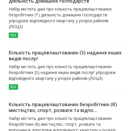
діяльність домашніх господарств
Набір містить дані про кількість працевлаштованих
безробітних (T) діяльність домашніх господарств
упродовж відповідного кварталу у розрізі районів
(ЛОЦЗ)
XLS
Кількість працевлаштованих (S) надання інших
видів послуг
Набір містить дані про кількість працевлаштованих
безробітних (S) надання інших видів послуг упродовж
відповідного кварталу у розрізі районів (ЛОЦЗ)
XLS
Кількість працевлаштованих безробітних (R)
мистецтво, спорт, розваги та відпо...
Набір містить дані про кількість працевлаштованих
безробітних (R) мистецтво, спорт, розваги та
відпочинок упродовж відповідного кварталу у розрізі