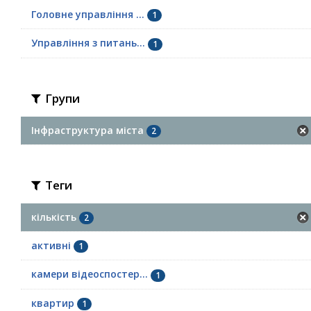
Головне управління ...
1
Управління з питань...
1
Групи
Інфраструктура міста
2
Теги
кількість
2
активні
1
камери відеоспостер...
1
квартир
1