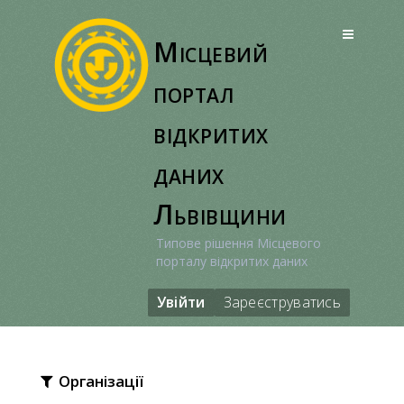
Перейти
до
Місцевий
вмісту
портал
відкритих
даних
Львівщини
Типове рішення Місцевого
порталу відкритих даних
Увійти
Зареєструватись
Організації