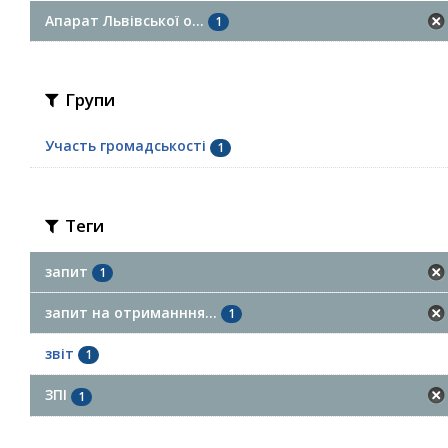
Апарат Львівської о...
1
Групи
Участь громадськості
1
Теги
запит
1
запит на отриманння...
1
звіт
1
ЗПІ
1