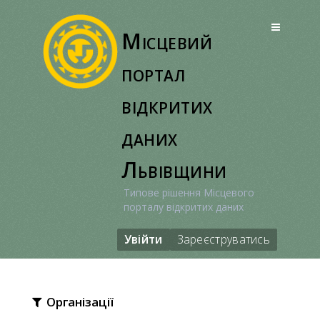
Перейти
до
Місцевий
вмісту
портал
відкритих
даних
Львівщини
Типове рішення Місцевого
порталу відкритих даних
Увійти
Зареєструватись
Організації