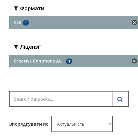
Формати
XLS
1
Ліцензії
Creative Commons At...
1
Впорядкувати по