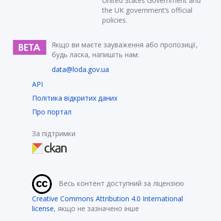
United States Government and
the UK government’s official
policies.
Якщо ви маєте зауваження або пропозиції,
будь ласка, напишіть нам:
data@loda.gov.ua
API
Політика відкритих даних
Про портал
За підтримки
Весь контент доступний за ліцензією
Creative Commons Attribution 4.0 International
license
, якщо не зазначено інше