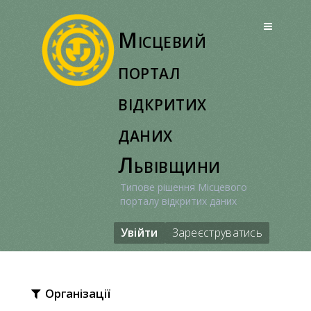
Перейти
до
Місцевий
вмісту
портал
відкритих
даних
Львівщини
Типове рішення Місцевого
порталу відкритих даних
Увійти
Зареєструватись
Організації