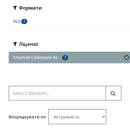
Формати
XLS
1
Ліцензії
Creative Commons At...
1
Впорядкувати по