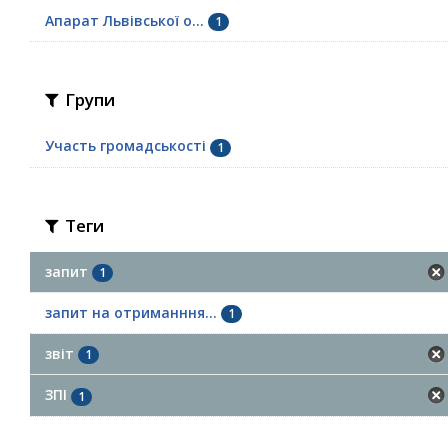
Апарат Львівської о...
1
Групи
Участь громадськості
1
Теги
запит
1
запит на отриманння...
1
звіт
1
ЗПІ
1