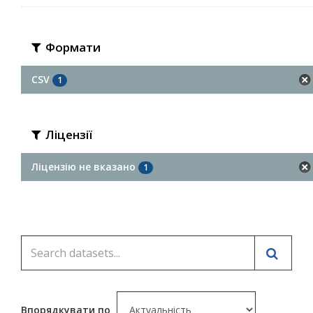
Формати
CSV
1
Ліцензії
Ліцензію не вказано
1
Впорядкувати по