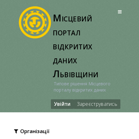
Перейти
до
Місцевий
вмісту
портал
відкритих
даних
Львівщини
Типове рішення Місцевого
порталу відкритих даних
Увійти
Зареєструватись
Організації